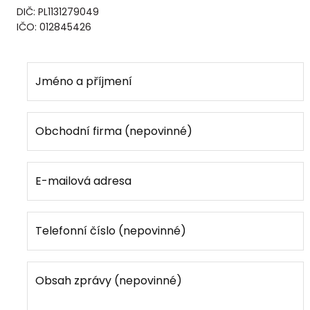
DIČ: PL1131279049
IČO: 012845426