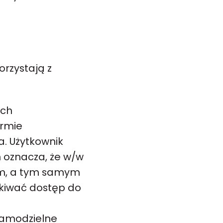
orzystają z
ych
ormie
. Użytkownik
 oznacza, że w/w
ym, a tym samym
kiwać dostęp do
 samodzielne