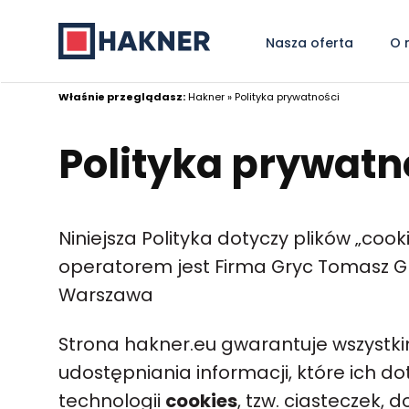
Nasza oferta
O 
Właśnie przeglądasz:
Hakner
»
Polityka prywatności
Polityka prywatn
Niniejsza Polityka dotyczy plików „cook
operatorem jest Firma Gryc Tomasz Gry
Warszawa
Strona hakner.eu gwarantuje wszystk
udostępniania informacji, które ich d
technologii
cookies
, tzw. ciasteczek, 