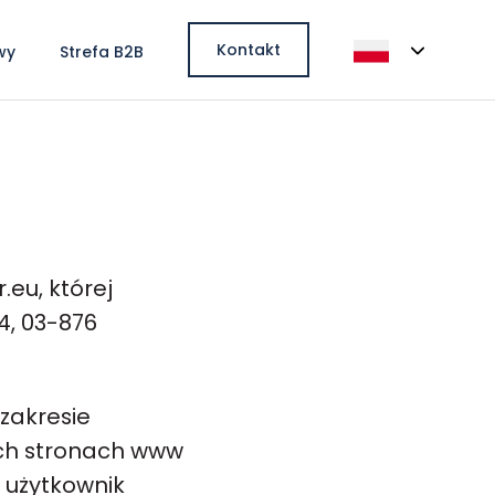
Kontakt
wy
Strefa B2B
.eu, której
4, 03-876
zakresie
oich stronach www
y użytkownik