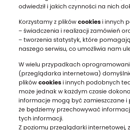
odwiedził i jakich czynności na nich d
Korzystamy z plików
cookies
i innych 
– świadczenia i realizacji zamówień ora
– tworzenia statystyk, które pomagają
naszego serwisu, co umożliwia nam ulep
W wielu przypadkach oprogramowanie
(przeglądarka internetowa) domyślni
plików
cookies
i innych podobnych tec
może jednak w każdym czasie dokonać
informacje mogą być zamieszczane i
że będziemy przechowywać informacje
tych informacji.
Z poziomu przeglądarki internetowej, z