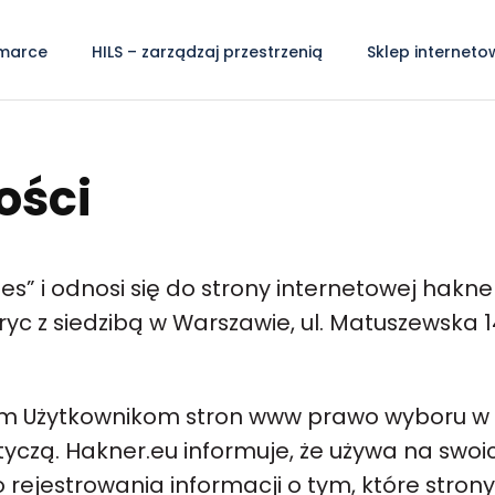
marce
HILS – zarządzaj przestrzenią
Sklep interneto
ości
ies” i odnosi się do strony internetowej hakner
c z siedzibą w Warszawie, ul. Matuszewska 1
im Użytkownikom stron www prawo wyboru w 
otyczą. Hakner.eu informuje, że używa na sw
do rejestrowania informacji o tym, które stron