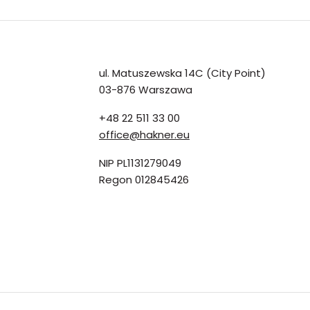
ul. Matuszewska 14C (City Point)
03-876 Warszawa
+48 22 511 33 00
office@hakner.eu
NIP PL1131279049
Regon 012845426