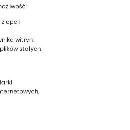
możliwość:
z opcji
nika witryn;
plików stałych
arki
internetowych,